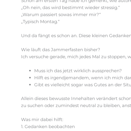
Schon am ersten Tag habe ich gemerkt, wie aut
„Oh nein, das wird bestimmt wieder stressig.“
„Warum passiert sowas immer mir?“
„Typisch Montag.“
Und da fängt es schon an. Diese kleinen Gedanken
Wie läuft das Jammerfasten bisher?
Ich versuche gerade, mich jedes Mal zu stoppen, w
Muss ich das jetzt wirklich aussprechen?
Hilft es irgendjemandem, wenn ich mich d
Gibt es vielleicht sogar was Gutes an der Sit
Allein dieses bewusste Innehalten verändert schon 
zu suchen oder zumindest neutral zu bleiben, ansta
Was mir dabei hilft:
1. Gedanken beobachten