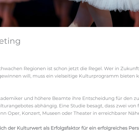
eting
wachen Regionen ist schon jetzt die Regel. Wer in Zukunft
gewinnen will, muss ein vielseitige Kulturprogramm bieten k
Akademiker und höhere Beamte ihre Entscheidung für den z
Kulturangebotes abhängig. Eine Studie besagt, dass zwei vo
nn Oper, Konzert, Museen oder Theater in erreichbarer Nähe
der Kulturwert als Erfolgsfaktor für ein erfolgreiches Per