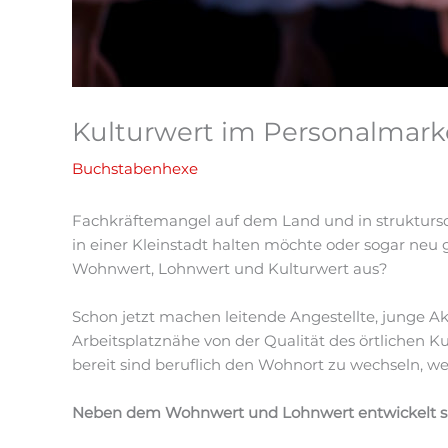
Kulturwert im Personalmark
Buchstabenhexe
Fachkräftemangel auf dem Land und in struktursch
in einer Kleinstadt halten möchte oder sogar neu 
Wohnwert, Lohnwert und Kulturwert aus?
Schon jetzt machen leitende Angestellte, junge 
Arbeitsplatznähe von der Qualität des örtlichen 
bereit sind beruflich den Wohnort zu wechseln, we
Neben dem Wohnwert und Lohnwert entwickelt sich 