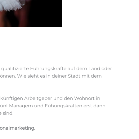
 qualifizierte Führungskräfte auf dem Land oder
önnen. Wie sieht es in deiner Stadt mit dem
ukünftigen Arbeitgeber und den Wohnort in
n fünf Managern und Fühungskräften erst dann
 sind.
sonalmarketing.