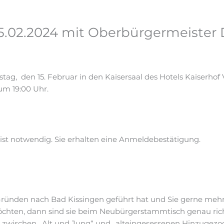
02.2024 mit Oberbürgermeister D
 den 15. Februar in den Kaisersaal des Hotels Kaiserhof Vi
um 19:00 Uhr.
ist notwendig. Sie erhalten eine Anmeldebestätigung.
Gründen nach Bad Kissingen geführt hat und Sie gerne mehr
hten, dann sind sie beim Neubürgerstammtisch genau richt
h zwischen „Alt und Jung“ und „alteingesessenen Hinzugez