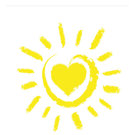
Neubürgerstammtische
2019
–
Rückblick