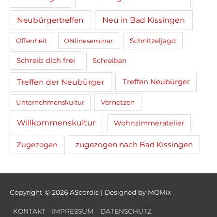
Neubürgertreffen
Neu in Bad Kissingen
Schnitzeljagd
Offenheit
ONlineseminar
Schreib dich frei
Schreiben
Treffen der Neubürger
Treffen Neubürger
Unternehmenskultur
Vernetzen
Willkommenskultur
Wohnzimmeratelier
zugezogen nach Bad Kissingen
Zugezogen
Copyright © 2026
AScordis
| Designed by MOMix
KONTAKT
IMPRESSUM
DATENSCHUTZ