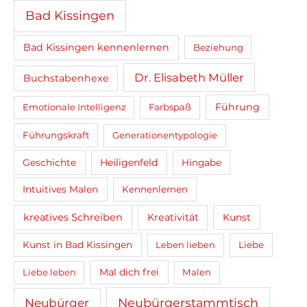
Bad Kissingen
Bad Kissingen kennenlernen
Beziehung
Dr. Elisabeth Müller
Buchstabenhexe
Führung
Emotionale Intelligenz
Farbspaß
Führungskraft
Generationentypologie
Heiligenfeld
Geschichte
Hingabe
Intuitives Malen
Kennenlernen
kreatives Schreiben
Kreativität
Kunst
Kunst in Bad Kissingen
Leben lieben
Liebe
Mal dich frei
Liebe leben
Malen
Neubürger
Neubürgerstammtisch