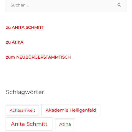
S
u
c
zu ANITA SCHMITT
h
e
zu AtinA
n
n
zum NEUBÜRGERSTAMMTISCH
a
c
h
:
Schlagwörter
Akademie Heiligenfeld
Achtsamkeit
Anita Schmitt
Atina