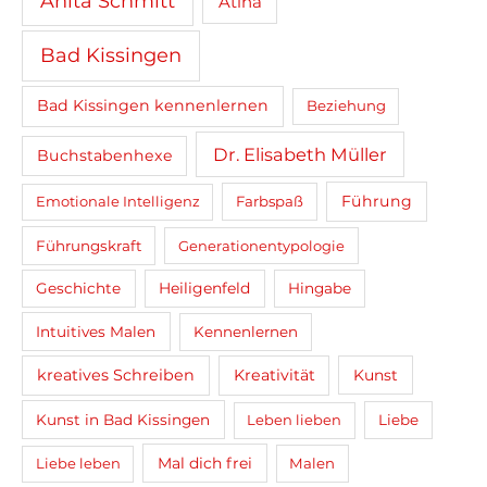
Anita Schmitt
Atina
Bad Kissingen
Bad Kissingen kennenlernen
Beziehung
Dr. Elisabeth Müller
Buchstabenhexe
Führung
Emotionale Intelligenz
Farbspaß
Führungskraft
Generationentypologie
Heiligenfeld
Geschichte
Hingabe
Intuitives Malen
Kennenlernen
kreatives Schreiben
Kreativität
Kunst
Kunst in Bad Kissingen
Leben lieben
Liebe
Mal dich frei
Liebe leben
Malen