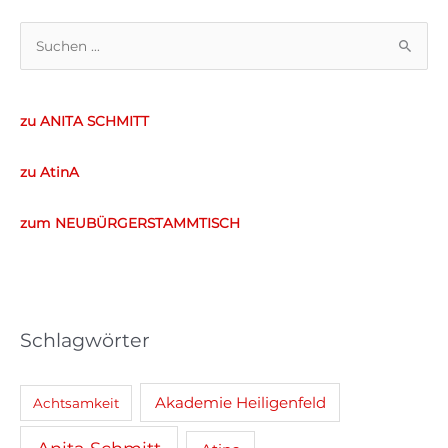
S
u
c
zu ANITA SCHMITT
h
e
zu AtinA
n
n
zum NEUBÜRGERSTAMMTISCH
a
c
h
:
Schlagwörter
Akademie Heiligenfeld
Achtsamkeit