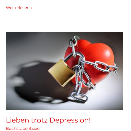
Weiterlesen »
Lieben
trotz
Depression!
Lieben trotz Depression!
Buchstabenhexe