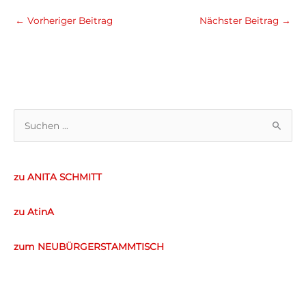
←
Vorheriger Beitrag
Nächster Beitrag
→
S
u
c
zu ANITA SCHMITT
h
e
zu AtinA
n
n
zum NEUBÜRGERSTAMMTISCH
a
c
h