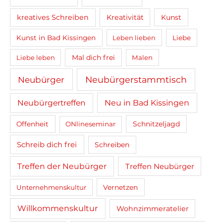
kreatives Schreiben
Kreativität
Kunst
Kunst in Bad Kissingen
Leben lieben
Liebe
Mal dich frei
Liebe leben
Malen
Neubürger
Neubürgerstammtisch
Neubürgertreffen
Neu in Bad Kissingen
Schnitzeljagd
Offenheit
ONlineseminar
Schreib dich frei
Schreiben
Treffen der Neubürger
Treffen Neubürger
Unternehmenskultur
Vernetzen
Willkommenskultur
Wohnzimmeratelier