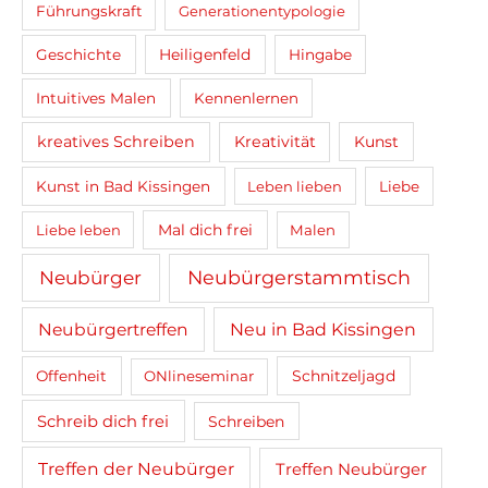
Führungskraft
Generationentypologie
Heiligenfeld
Geschichte
Hingabe
Intuitives Malen
Kennenlernen
kreatives Schreiben
Kreativität
Kunst
Kunst in Bad Kissingen
Leben lieben
Liebe
Mal dich frei
Liebe leben
Malen
Neubürger
Neubürgerstammtisch
Neubürgertreffen
Neu in Bad Kissingen
Schnitzeljagd
Offenheit
ONlineseminar
Schreib dich frei
Schreiben
Treffen der Neubürger
Treffen Neubürger