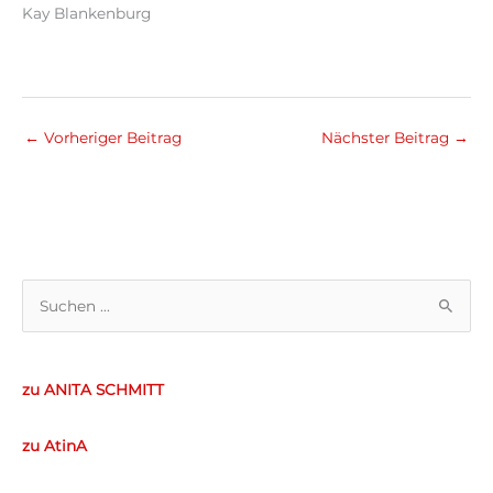
Kay Blankenburg
←
Vorheriger Beitrag
Nächster Beitrag
→
S
u
c
zu ANITA SCHMITT
h
e
zu AtinA
n
n