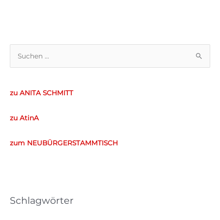
S
u
c
zu ANITA SCHMITT
h
e
zu AtinA
n
n
zum NEUBÜRGERSTAMMTISCH
a
c
h
:
Schlagwörter