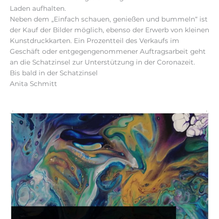
Laden aufhalten.
Neben dem „Einfach schauen, genießen und bummeln“ ist
der Kauf der Bilder möglich, ebenso der Erwerb von kleinen
Kunstdruckkarten. Ein Prozentteil des Verkaufs im
Geschäft oder entgegengenommener Auftragsarbeit geht
an die Schatzinsel zur Unterstützung in der Coronazeit.
Bis bald in der Schatzinsel
Anita Schmitt