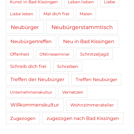
Kunst in Bad Kissingen
Leben lieben
Liebe
Mal dich frei
Liebe leben
Malen
Neubürger
Neubürgerstammtisch
Neubürgertreffen
Neu in Bad Kissingen
Schnitzeljagd
Offenheit
ONlineseminar
Schreib dich frei
Schreiben
Treffen der Neubürger
Treffen Neubürger
Unternehmenskultur
Vernetzen
Willkommenskultur
Wohnzimmeratelier
zugezogen nach Bad Kissingen
Zugezogen