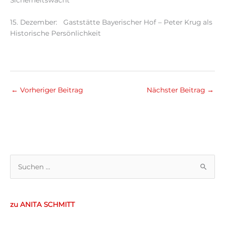
15. Dezember: Gaststätte Bayerischer Hof – Peter Krug als
Historische Persönlichkeit
←
Vorheriger Beitrag
Nächster Beitrag
→
S
u
c
zu ANITA SCHMITT
h
e