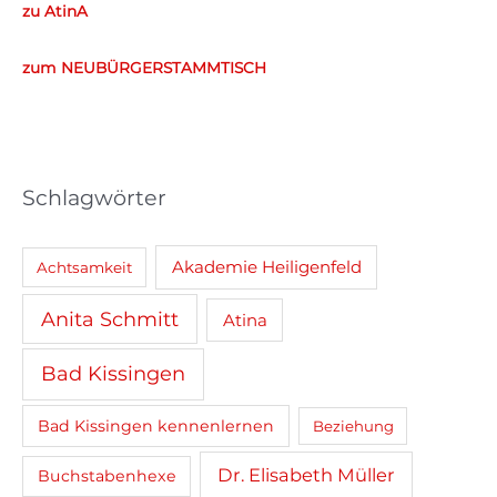
zu AtinA
n
n
zum NEUBÜRGERSTAMMTISCH
a
c
h
:
Schlagwörter
Akademie Heiligenfeld
Achtsamkeit
Anita Schmitt
Atina
Bad Kissingen
Bad Kissingen kennenlernen
Beziehung
Dr. Elisabeth Müller
Buchstabenhexe