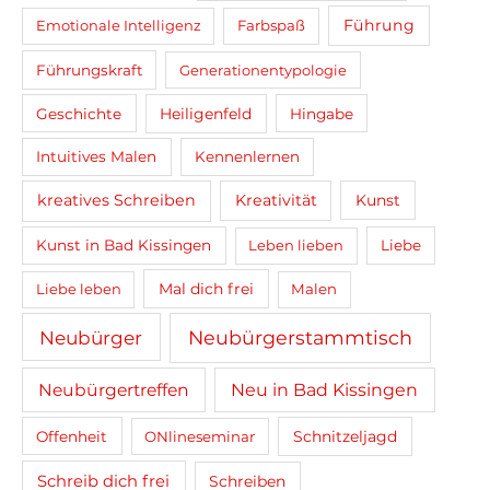
Führung
Emotionale Intelligenz
Farbspaß
Führungskraft
Generationentypologie
Heiligenfeld
Geschichte
Hingabe
Intuitives Malen
Kennenlernen
kreatives Schreiben
Kreativität
Kunst
Kunst in Bad Kissingen
Leben lieben
Liebe
Mal dich frei
Liebe leben
Malen
Neubürger
Neubürgerstammtisch
Neubürgertreffen
Neu in Bad Kissingen
Schnitzeljagd
Offenheit
ONlineseminar
Schreib dich frei
Schreiben