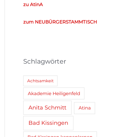
e
zu AtinA
n
n
zum NEUBÜRGERSTAMMTISCH
a
c
h
:
Schlagwörter
Achtsamkeit
Akademie Heiligenfeld
Anita Schmitt
Atina
Bad Kissingen