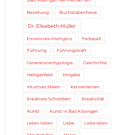
Bad Kissingen kennenlernen
Buchstabenhexe
Beziehung
Dr. Elisabeth Müller
Emotionale Intelligenz
Farbspaß
Führung
Führungskraft
Generationentypologie
Geschichte
Heiligenfeld
Hingabe
Intuitives Malen
Kennenlernen
kreatives Schreiben
Kreativität
Kunst
Kunst in Bad Kissingen
Leben lieben
Liebe
Liebe leben