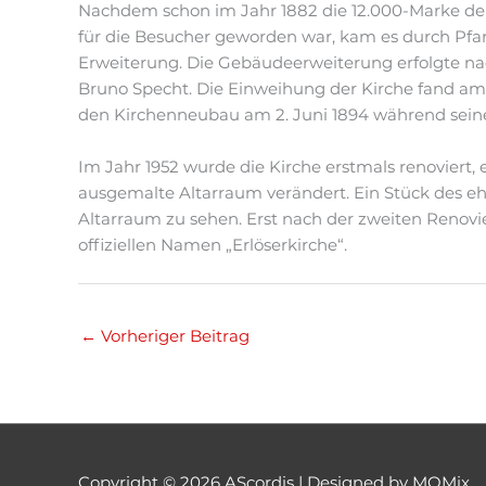
Nachdem schon im Jahr 1882 die 12.000-Marke der 
für die Besucher geworden war, kam es durch Pf
Erweiterung. Die Gebäudeerweiterung erfolgte na
Bruno Specht. Die Einweihung der Kirche fand am 
den Kirchenneubau am 2. Juni 1894 während seine
Im Jahr 1952 wurde die Kirche erstmals renoviert, 
ausgemalte Altarraum verändert. Ein Stück des 
Altarraum zu sehen. Erst nach der zweiten Renovie
offiziellen Namen „Erlöserkirche“.
←
Vorheriger Beitrag
Copyright © 2026
AScordis
| Designed by MOMix