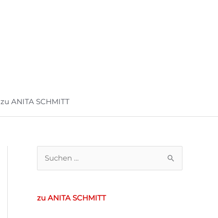
zu ANITA SCHMITT
S
u
c
zu ANITA SCHMITT
h