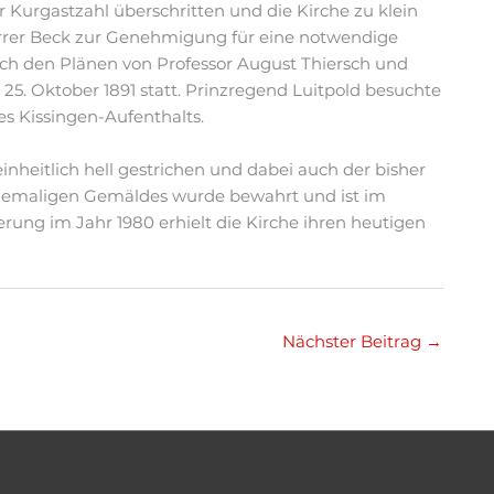
Kurgastzahl überschritten und die Kirche zu klein
arrer Beck zur Genehmigung für eine notwendige
ch den Plänen von Professor August Thiersch und
25. Oktober 1891 statt. Prinzregend Luitpold besuchte
s Kissingen-Aufenthalts.
einheitlich hell gestrichen und dabei auch der bisher
ehemaligen Gemäldes wurde bewahrt und ist im
rung im Jahr 1980 erhielt die Kirche ihren heutigen
Nächster Beitrag
→