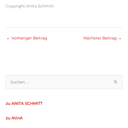
Copyright Anita Schmitt
←
Vorheriger Beitrag
Nächster Beitrag
→
S
u
c
zu ANITA SCHMITT
h
e
zu AtinA
n