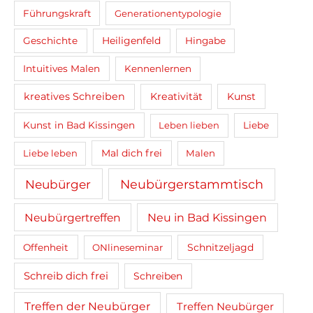
Führungskraft
Generationentypologie
Heiligenfeld
Geschichte
Hingabe
Intuitives Malen
Kennenlernen
kreatives Schreiben
Kreativität
Kunst
Kunst in Bad Kissingen
Leben lieben
Liebe
Mal dich frei
Liebe leben
Malen
Neubürger
Neubürgerstammtisch
Neubürgertreffen
Neu in Bad Kissingen
Schnitzeljagd
Offenheit
ONlineseminar
Schreib dich frei
Schreiben
Treffen der Neubürger
Treffen Neubürger