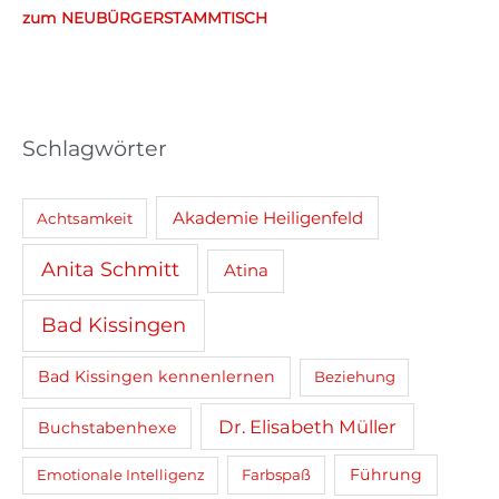
n
zum NEUBÜRGERSTAMMTISCH
a
c
h
:
Schlagwörter
Akademie Heiligenfeld
Achtsamkeit
Anita Schmitt
Atina
Bad Kissingen
Bad Kissingen kennenlernen
Beziehung
Dr. Elisabeth Müller
Buchstabenhexe
Führung
Emotionale Intelligenz
Farbspaß