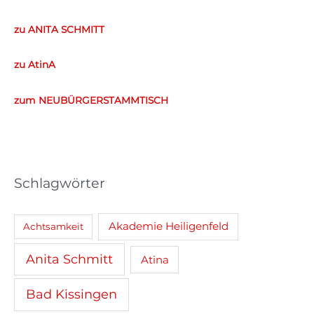
c
zu ANITA SCHMITT
h
e
zu AtinA
n
n
zum NEUBÜRGERSTAMMTISCH
a
c
h
:
Schlagwörter
Akademie Heiligenfeld
Achtsamkeit
Anita Schmitt
Atina
Bad Kissingen