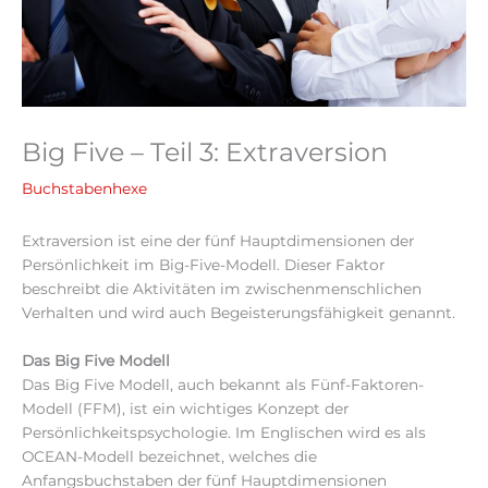
Big Five – Teil 3: Extraversion
Buchstabenhexe
Extraversion ist eine der fünf Hauptdimensionen der
Persönlichkeit im Big-Five-Modell. Dieser Faktor
beschreibt die Aktivitäten im zwischenmenschlichen
Verhalten und wird auch Begeisterungsfähigkeit genannt.
Das Big Five Modell
Das Big Five Modell, auch bekannt als Fünf-Faktoren-
Modell (FFM), ist ein wichtiges Konzept der
Persönlichkeitspsychologie. Im Englischen wird es als
OCEAN-Modell bezeichnet, welches die
Anfangsbuchstaben der fünf Hauptdimensionen