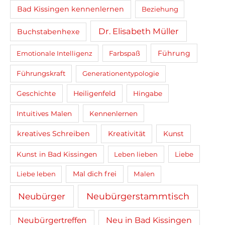
Bad Kissingen kennenlernen
Beziehung
Dr. Elisabeth Müller
Buchstabenhexe
Führung
Emotionale Intelligenz
Farbspaß
Führungskraft
Generationentypologie
Heiligenfeld
Geschichte
Hingabe
Intuitives Malen
Kennenlernen
kreatives Schreiben
Kreativität
Kunst
Kunst in Bad Kissingen
Leben lieben
Liebe
Mal dich frei
Liebe leben
Malen
Neubürger
Neubürgerstammtisch
Neubürgertreffen
Neu in Bad Kissingen